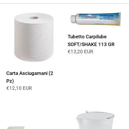
c
c
Carta
Tubetto
Asciugamani
Carpilube
i
(2
SOFT/SHAKE
ó
Pz)
113
Tubetto Carpilube
GR
SOFT/SHAKE 113 GR
n
Precio
€13,20 EUR
habitual
:
Carta Asciugamani (2
Pz)
Precio
€12,10 EUR
habitual
Spatola
Secchio
da
in
cucina
plastica