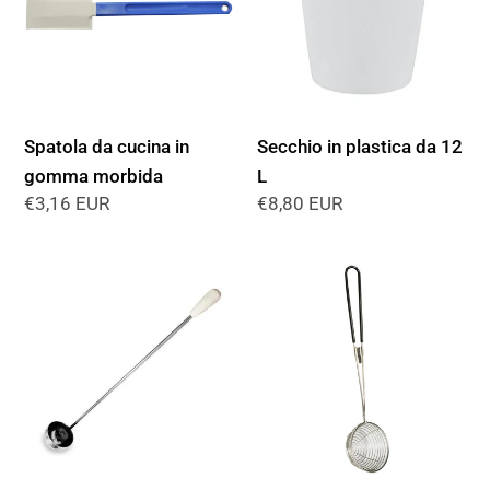
in
da
gomma
12
morbida
L
Spatola da cucina in
Secchio in plastica da 12
gomma morbida
L
Precio
€3,16 EUR
Precio
€8,80 EUR
habitual
habitual
Mestolo
Mestolo
per
per
creme
Boba
-
Bubble
Tea