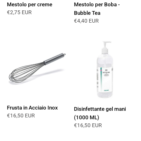
Mestolo per creme
Mestolo per Boba -
Precio
€2,75 EUR
Bubble Tea
habitual
Precio
€4,40 EUR
habitual
Frusta
Disinfettante
in
gel
Acciaio
mani
Inox
(1000
ML)
Frusta in Acciaio Inox
Disinfettante gel mani
Precio
€16,50 EUR
(1000 ML)
habitual
Precio
€16,50 EUR
habitual