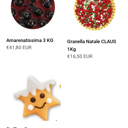
KG
CLAUS
1Kg
Amarenatissima 3 KG
Granella Natale CLAUS
Prezzo
€41,80 EUR
1Kg
di
Prezzo
€16,50 EUR
listino
di
listino
Stelline
di
marzapane
5cm
(pz
84)
Natale