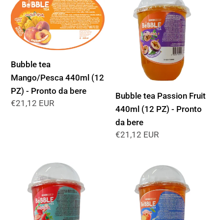
tea
tea
Mango/Pesca
Passion
440ml
Fruit
(12
440ml
PZ)
(12
Bubble tea
-
PZ)
Mango/Pesca 440ml (12
Pronto
-
PZ) - Pronto da bere
Bubble tea Passion Fruit
da
Pronto
Prezzo
€21,12 EUR
440ml (12 PZ) - Pronto
bere
da
di
da bere
bere
listino
Prezzo
€21,12 EUR
di
listino
Bubble
Bubble
tea
tea
Fragola
Pesca
440ml
440ml