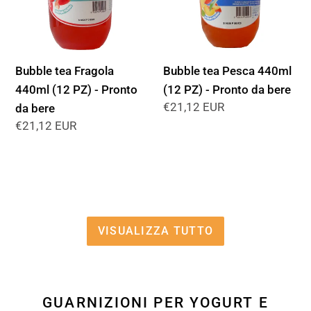
(12
(12
PZ)
PZ)
-
-
Pronto
Pronto
Bubble tea Fragola
Bubble tea Pesca 440ml
da
da
440ml (12 PZ) - Pronto
(12 PZ) - Pronto da bere
bere
bere
Prezzo
€21,12 EUR
da bere
di
Prezzo
€21,12 EUR
listino
di
listino
VISUALIZZA TUTTO
GUARNIZIONI PER YOGURT E