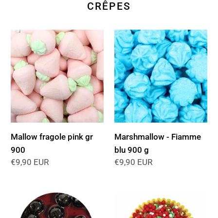
CRÊPES
Mallow
Marshmallow
fragole
-
pink
Fiamme
gr
blu
900
900
g
Mallow fragole pink gr
Marshmallow - Fiamme
900
blu 900 g
Prezzo
€9,90 EUR
Prezzo
€9,90 EUR
di
di
listino
listino
Amarenatissima
Granella
3
Natale