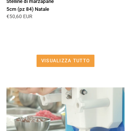
Stelline di marzapane
5cm (pz 84) Natale
Prezzo
€50,60 EUR
di
listino
VISUALIZZA TUTTO