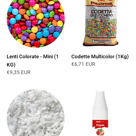
Colorate
Multicolor
z
-
(1Kg)
Mini
i
(1
o
KG)
n
Lenti Colorate - Mini (1
Codette Multicolor (1Kg)
e
Prezzo
€6,71 EUR
KG)
di
Prezzo
€9,35 EUR
:
listino
di
listino
Cocco
Topping
Rapè
alla
(1
Fragola
KG)
(1
KG)