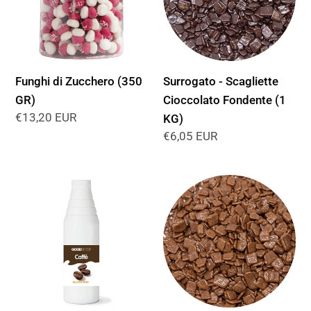
GR)
Fondente
(1
KG)
Funghi di Zucchero (350
Surrogato - Scagliette
GR)
Cioccolato Fondente (1
Prezzo
€13,20 EUR
KG)
di
Prezzo
€6,05 EUR
listino
di
listino
Topping
Surrogato
al
-
Caffè
Scagliette
(1
al
KG)
Latte
(1
KG)