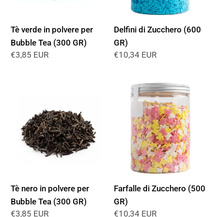
Tea
(300
Tè verde in polvere per
Delfini di Zucchero (600
GR)
Bubble Tea (300 GR)
GR)
Prezzo
€3,85 EUR
Prezzo
€10,34 EUR
di
di
listino
listino
Tè
Farfalle
nero
di
in
Zucchero
polvere
(500
per
GR)
Bubble
Tea
(300
Tè nero in polvere per
Farfalle di Zucchero (500
GR)
Bubble Tea (300 GR)
GR)
Prezzo
€3,85 EUR
Prezzo
€10,34 EUR