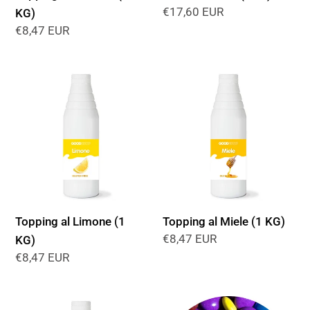
Prezzo
€17,60 EUR
KG)
di
Prezzo
€8,47 EUR
listino
di
listino
Topping
Topping
al
al
Limone
Miele
(1
(1
KG)
KG)
Topping al Limone (1
Topping al Miele (1 KG)
Prezzo
€8,47 EUR
KG)
di
Prezzo
€8,47 EUR
listino
di
listino
Topping
Lenti