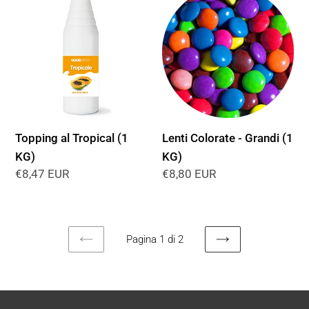
al
Colorate
Tropical
-
(1
Grandi
KG)
(1
KG)
Topping al Tropical (1
Lenti Colorate - Grandi (1
KG)
KG)
Prezzo
€8,47 EUR
Prezzo
€8,80 EUR
di
di
listino
listino
Pagina 1 di 2
PAGINA
PAGINA
PRECEDENTE
SUCCESSIVA