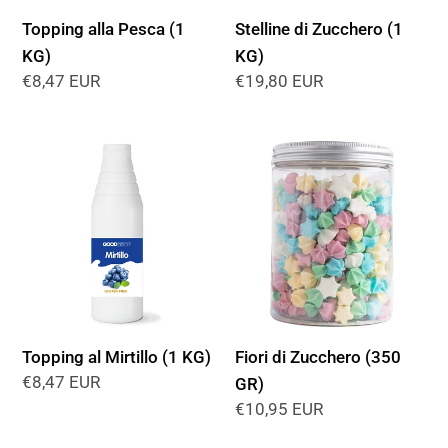
Topping alla Pesca (1
Stelline di Zucchero (1
KG)
KG)
Prezzo
€8,47 EUR
Prezzo
€19,80 EUR
di
di
listino
listino
Topping
Fiori
al
di
Mirtillo
Zucchero
(1
(350
KG)
GR)
Topping al Mirtillo (1 KG)
Fiori di Zucchero (350
Prezzo
€8,47 EUR
GR)
di
Prezzo
€10,95 EUR
listino
di