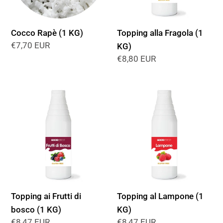
Cocco Rapè (1 KG)
Topping alla Fragola (1
Prezzo
€7,70 EUR
KG)
di
Prezzo
€8,80 EUR
listino
di
listino
Topping
Topping
ai
al
Frutti
Lampone
di
(1
bosco
KG)
(1
KG)
Topping ai Frutti di
Topping al Lampone (1
bosco (1 KG)
KG)
Prezzo
€8,47 EUR
Prezzo
€8,47 EUR