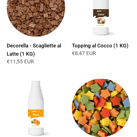
al
(1
Latte
KG)
(1
KG)
Decorella - Scagliette al
Topping al Cocco (1 KG)
Prezzo
€8,47 EUR
Latte (1 KG)
di
Prezzo
€11,55 EUR
listino
di
listino
Topping
Stelline
alla
di
Pesca
Zucchero
(1
(1
KG)
KG)