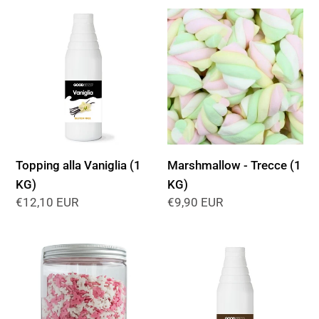
listino
listino
Topping
Marshmallow
alla
-
Vaniglia
Trecce
(1
(1
KG)
KG)
Topping alla Vaniglia (1
Marshmallow - Trecce (1
KG)
KG)
Prezzo
€12,10 EUR
Prezzo
€9,90 EUR
di
di
listino
listino
Unicorni
Topping
di
al
Zucchero
Cioccolato
(500
(1