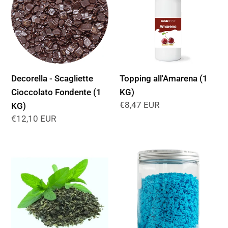
Scagliette
(1
Cioccolato
KG)
Fondente
(1
KG)
Decorella - Scagliette
Topping all'Amarena (1
Cioccolato Fondente (1
KG)
Prezzo
€8,47 EUR
KG)
di
Prezzo
€12,10 EUR
listino
di
listino
Tè
Delfini
verde
di
in
Zucchero
polvere
(600
per
GR)
Bubble