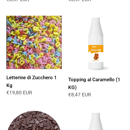
di
di
listino
listino
Letterine
Topping
di
al
Zucchero
Caramello
1
(1
Kg
KG)
Letterine di Zucchero 1
Topping al Caramello (1
Kg
KG)
Prezzo
€19,80 EUR
Prezzo
€8,47 EUR
di
di
listino
listino
Decorella
Topping
-
all'Amarena