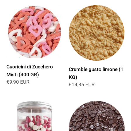
listino
Cuoricini
Crumble
di
gusto
Zucchero
limone
Misti
(1
(400
KG)
GR)
Cuoricini di Zucchero
Crumble gusto limone (1
Misti (400 GR)
KG)
Prezzo
€9,90 EUR
Prezzo
€14,85 EUR
di
di
listino
listino
Funghi
Surrogato
di
-
Zucchero
Scagliette
(350
Cioccolato