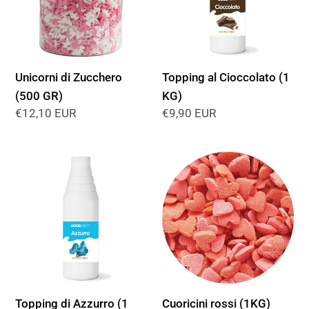
GR)
KG)
Unicorni di Zucchero
Topping al Cioccolato (1
(500 GR)
KG)
Prezzo
€12,10 EUR
Prezzo
€9,90 EUR
di
di
listino
listino
Topping
Cuoricini
di
rossi
Azzurro
(1KG)
(1
KG)
Topping di Azzurro (1
Cuoricini rossi (1KG)