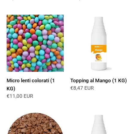
di
di
listino
listino
Micro
Topping
lenti
al
colorati
Mango
(1
(1
KG)
KG)
Micro lenti colorati (1
Topping al Mango (1 KG)
Prezzo
€8,47 EUR
KG)
di
Prezzo
€11,00 EUR
listino
di
listino
Decorella
Topping
-
al
Scagliette
Cocco