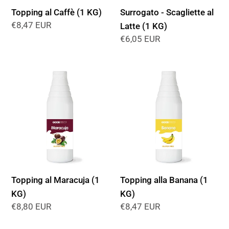
Topping al Caffè (1 KG)
Surrogato - Scagliette al
Prezzo
€8,47 EUR
Latte (1 KG)
di
Prezzo
€6,05 EUR
listino
di
listino
Topping
Topping
al
alla
Maracuja
Banana
(1
(1
KG)
KG)
Topping al Maracuja (1
Topping alla Banana (1
KG)
KG)
Prezzo
€8,80 EUR
Prezzo
€8,47 EUR
di
di