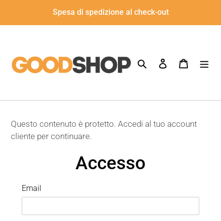
Vai
Spesa di spedizione al check-out
direttamente
ai
contenuti
Cerca
Accedi
Carrello
Questo contenuto è protetto. Accedi al tuo account
cliente per continuare.
Accesso
Email