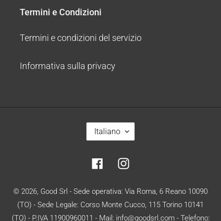
Termini e Condizioni
Termini e condizioni del servizio
Informativa sulla privacy
L
Italiano
I
N
Facebook
Instagram
G
U
A
© 2026,
Good Srl
- Sede operativa: Via Roma, 6 Reano 10090
(TO) - Sede Legale: Corso Monte Cucco, 115 Torino 10141
(TO) - P.IVA 11900960011 - Mail: info@goodsrl.com - Telefono: